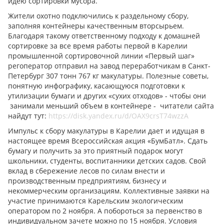
идею сортировки мусора.
Жители охотно подключились к раздельному сбору,
заполняя контейнеры качественным вторсырьем.
Благодаря такому ответственному подходу к домашней
сортировке за все время работы первой в Карелии
промышленной сортировочной линии «Первый шаг»
регоператор отправил на завод переработчикам в Санкт-
Петербург 307 тонн 767 кг макулатуры. Полезные советы,
понятную инфографику, касающуюся подготовки к
утилизации бумаги и других «сухих отходов» - чтобы они
занимали меньший объем в контейнере - читатели сайта
найдут тут:
https://disk.yandex.ru/d/OAX9crsT74wzzA
Импульс к сбору макулатуры в Карелии дает и идущая в
настоящее время Всероссийская акция «БумБатл». Сдать
бумагу и получить за это приятный подарок могут
школьники, студенты, воспитанники детских садов. Свой
вклад в сбережение лесов по силам внести и
производственным предприятиям, бизнесу и
некоммерческим организациям. Коллективные заявки на
участие принимаются Карельским экологическим
оператором по 2 ноября. А побороться за первенство в
индивидуальном зачете можно по 15 ноября. Условия