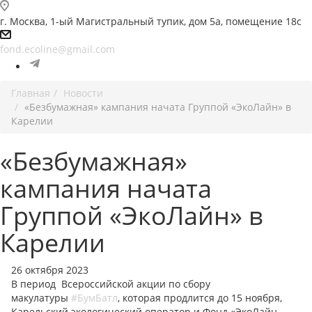
г. Москва, 1-ый Магистральный тупик, дом 5а, помещение 18с
fond.ecoline@gmail.com
Главная
Новости
«Безбумажная» кампания начата Группой «ЭкоЛайн» в
Карелии
«Безбумажная»
кампания начата
Группой «ЭкоЛайн» в
Карелии
26 октября 2023
В период Всероссийской акции по сбору
макулатуры
#БумБатл
, которая продлится до 15 ноября,
Карельский экологический оператор и Фонд «ЭкоЛайн-