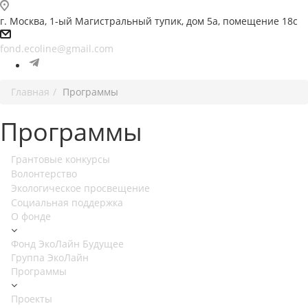
г. Москва, 1-ый Магистральный тупик, дом 5а, помещение 18с
fond.ecoline@gmail.com
Главная
Программы
Программы
Грантовые конкурсы
Волонтерство
Экологическое просвещение
Социальная поддержка
О фонде
Фонд ЭкоЛайн Будущее
Группа ЭкоЛайн
Программы
Проекты