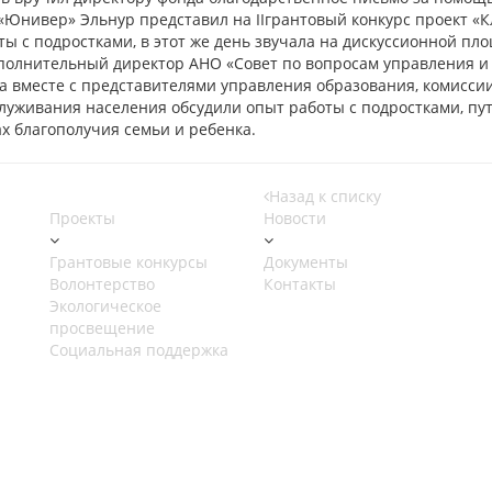
«Юнивер» Эльнур представил на IIгрантовый конкурс проект «К
оты с подростками, в этот же день звучала на дискуссионной п
полнительный директор АНО «Совет по вопросам управления и 
а вместе с представителями управления образования, комисс
служивания населения обсудили опыт работы с подростками, пу
х благополучия семьи и ребенка.
Назад к списку
Проекты
Новости
Грантовые конкурсы
Документы
Волонтерство
Контакты
Экологическое
просвещение
Социальная поддержка