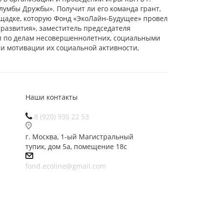
лумбы Дружбы». Получит ли его команда грант,
лощадке, которую Фонд «ЭкоЛайн-Будущее» провел
развития», заместитель председателя
ии по делам несовершеннолетних, социальными
ти мотивации их социальной активности,
Наши контакты
8 (920) 935 22 53
г. Москва, 1-ый Магистральный
тупик, дом 5а, помещение 18с
fond.ecoline@gmail.com