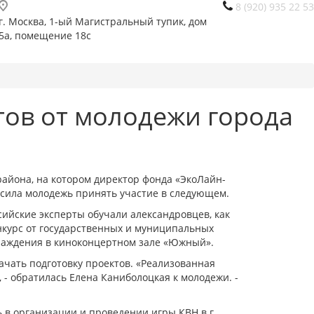
8 (920) 935 22 53
г. Москва, 1-ый Магистральный тупик, дом
5а, помещение 18с
ов от молодежи города
айона, на котором директор фонда «ЭкоЛайн-
асила молодежь принять участие в следующем.
ийские эксперты обучали александровцев, как
онкурс от государственных и муниципальных
граждения в киноконцертном зале «Южный».
начать подготовку проектов. «Реализованная
 - обратилась Елена Каниболоцкая к молодежи. -
 в организации и проведении игры КВН в г.