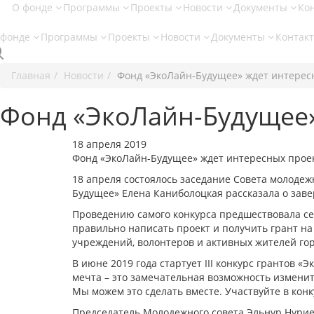
О фонде
Программы
Проекты
Новости
Документы
Ко
 фонде
Программы
Проекты
Новости
Документы
Контак
Главная
Новости
Фонд «ЭкоЛайн-Будущее» ждет интересн
Фонд «ЭкоЛайн-Будущее»
18 апреля 2019
Фонд «ЭкоЛайн-Будущее» ждет интересных проек
18 апреля состоялось заседание Совета молоде
Будущее» Елена Каниболоцкая рассказала о зав
Проведению самого конкурса предшествовала се
правильно написать проект и получить грант на
учреждений, волонтеров и активных жителей го
В июне 2019 года стартует III конкурс грантов 
мечта – это замечательная возможность изменит
Мы можем это сделать вместе. Участвуйте в кон
Председатель Молодежного совета Эльнур Нурие