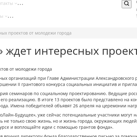
нтакты
ты
ых проектов от молодежи города
 ждет интересных проект
тов от молодежи города
жных организаций при Главе Администрации Александровского р
ершении II грантового конкурса социальных инициатив и пригл
рия семинаров по социальному проектированию. Ведущие росс
 его реализацию. В итоге 13 проектов было представлено на к
рода. Имена победителей объявят 26 апреля на церемонии на
«ЭкоЛайн-Будущее», уже сейчас потенциальные участники могут 
ь не только свою жизнь, но и жизнь города, окружающих людей,
курсе и воплощайте идеи с помощью грантов фонда».
в вручил директору фонда благодарственное письмо за помощь