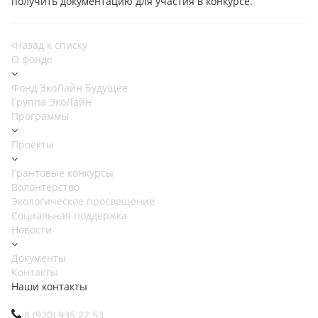
получить документацию для участия в конкурсе.
Назад к списку
О фонде
Фонд ЭкоЛайн Будущее
Группа ЭкоЛайн
Программы
Проекты
Грантовые конкурсы
Волонтерство
Экологическое просвещение
Социальная поддержка
Новости
Документы
Контакты
Наши контакты
8 (920) 935 22 53