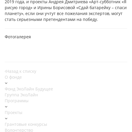
2019 года, и проекты Андрея Дмитриева «Арт-субботник «Я
рисую город» и Ирины Борисовой «Сдай батарейку – спаси
планету», если они учтут все пожелания экспертов, могут
стать серьезными претендентами на победу.
Фотогалерея
Назад к списку
О фонде
Фонд ЭкоЛайн Будущее
Группа ЭкоЛайн
Программы
Проекты
Грантовые конкурсы
Волонтерство