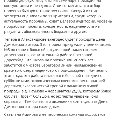
прошел деловую игру, был на семинаре, приходил на
консультации и не сдался. Стоит отметить, что отбор
проектов был достаточно жесткими. Каждый из них
эксперты оценивали по 11 критериям, среди которых
актуальность проблемы, охват целевой аудитории, уровень
проработки проекта, конкретность, нацеленность на
результат, обоснованность бюджета и другие.
Теперь в Александрове ежегодно будет проходить День
Дичковского озера. Этот проект придумали ученики школы
№5 во главе с большой энтузиасткой, заместителем
директора по воспитательной работе Светланой
Дорогобид. Эта школа на протяжении многих лет
заботится о чистоте береговой линии необыкновенно
красивого озера ледникового происхождения. Начиная с
этого года, эта работа выльется в большой праздник с
субботниками, экологическими квестами, реставрацией
деревьев, экологической тропой к памятнику живой
природы в д. Наумово – черешчатом удубу, которому более
650 лет. Проект большой, но эксперты уверены, они
справятся. Тем более, что школьники хотят сделать День
Дичковского озера ежегодным.
Светлана Аминова и ее творческая команда подростков