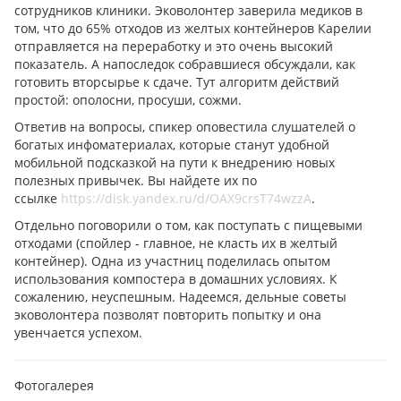
сотрудников клиники. Эковолонтер заверила медиков в
том, что до 65% отходов из желтых контейнеров Карелии
отправляется на переработку и это очень высокий
показатель. А напоследок собравшиеся обсуждали, как
готовить вторсырье к сдаче. Тут алгоритм действий
простой: ополосни, просуши, сожми.
Ответив на вопросы, спикер оповестила слушателей о
богатых инфоматериалах, которые станут удобной
мобильной подсказкой на пути к внедрению новых
полезных привычек. Вы найдете их по
ссылке
https://disk.yandex.ru/d/OAX9crsT74wzzA
.
Отдельно поговорили о том, как поступать с пищевыми
отходами (спойлер - главное, не класть их в желтый
контейнер). Одна из участниц поделилась опытом
использования компостера в домашних условиях. К
сожалению, неуспешным. Надеемся, дельные советы
эковолонтера позволят повторить попытку и она
увенчается успехом.
Фотогалерея