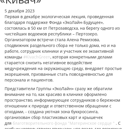
5 декабря 2023
Первая в декабре экологическая лекция, проведенная
благодаря поддержке Фонда «ЭкоЛайн-Будущее»,
состоялась в 50 км от Петрозаводска, на берегу одного из
чистейших водоемов республики – Пертозеро.
Организатором встречи стала Алена Ремизова,
сподвижник раздельного сбора не только дома, но и на
работе, сотрудник клиники и участник ее экоактивной
команды
#KivachGreen
, которая конкретными делами
старается снизить негативное воздействие
медучреждения на окружающую среду, внедряет простые
экорешения, призванные стать повседневностью для
персонала и пациентов.
Представители Группы «ЭкоЛайн» сразу же обратили
внимание на то, как красиво в клинике оформлено
пространство, информирующее сотрудников о бережном
отношении к природе и ответственном обращении с
отходами, - создана уютная зона буккроссинга,
организован сбор пластиковых карт и крышечек
для
благотворительного фонда "Материнское сердце "
. С
особым удовольствием отмечаем, что везде, где возможно,