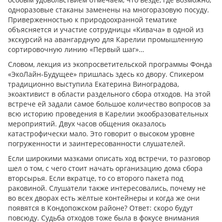
одноразовые стаканы заменены на многоразовую посуду.
Приверженностью к природоохранной тематике
объясняется и участие сотрудницы «Кивача» в одной из
экскурсий на авангардную для Карелии промышленную
сортировочную линию «Первый шаг»…
Словом, лекция из экопросветительской программы Фонда
«ЭкоЛайн-Будущее» пришлась здесь ко двору. Спикером
традиционно выступила Екатерина Виноградова,
экоактивист в области раздельного сбора отходов. На этой
встрече ей задали самое большое количество вопросов за
всю историю проведения в Карелии экообразовательных
мероприятий. Двух часов общения оказалось
катастрофически мало. Это говорит о высоком уровне
погруженности и заинтересованности слушателей.
Если широкими мазками описать ход встречи, то разговор
шел о том, с чего стоит начать организацию дома сбора
вторсырья. Если вкратце, то со второго пакета под
раковиной. Слушатели также интересовались, почему не
во всех дворах есть жёлтые контейнеры и когда же они
появятся в Кондопожском районе? Ответ: скоро будут
повсюду. Судьба отходов тоже была в фокусе внимания