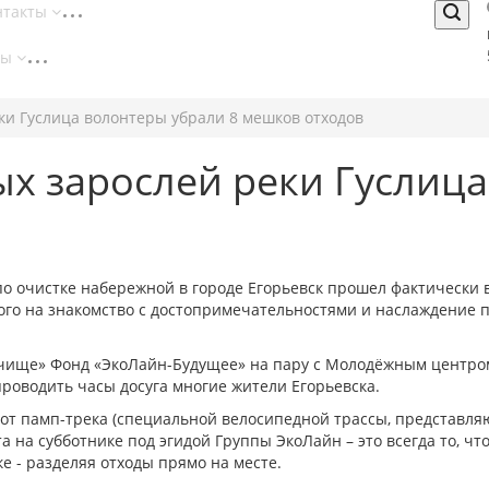
нтакты
ты
ки Гуслица волонтеры убрали 8 мешков отходов
х зарослей реки Гуслица
о очистке набережной в городе Егорьевск прошел фактически в
го на знакомство с достопримечательностями и наслаждение 
 чище» Фонд «ЭкоЛайн-Будущее» на пару с Молодёжным центро
проводить часы досуга многие жители Егорьевска.
 от памп-трека (специальной велосипедной трассы, представля
а на субботнике под эгидой Группы ЭкоЛайн – это всегда то, ч
ке - разделяя отходы прямо на месте.