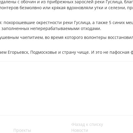
удалены с обочин и из прибрежных зарослей реки Гуслица, бла
лонтеров безмолвно или крякая вдохновляли утки и селезни, 
я: похорошевшие окрестности реки Гуслица, а также 5 синих м
та, заполненных неперерабатываемыми отходами.
 душевным чаепитием, во время которого волонтеры восстанови
аем Егорьевск, Подмосковье и страну чище. И это не пафосная ф
Назад к списку
Проекты
Новости