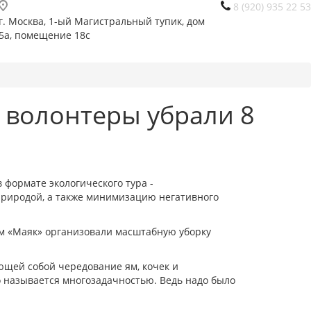
8 (920) 935 22 53
г. Москва, 1-ый Магистральный тупик, дом
5а, помещение 18с
 волонтеры убрали 8
 формате экологического тура -
природой, а также минимизацию негативного
м «Маяк» организовали масштабную уборку
ющей собой чередование ям, кочек и
то называется многозадачностью. Ведь надо было