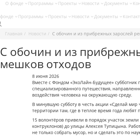
О фонде
Программы
Проекты
Новости
Документы
Ко
 фонде
Программы
Проекты
Новости
Документы
Контак
Главная
Новости
С обочин и из прибрежных зарослей ре
С обочин и из прибрежны
мешков отходов
8 июня 2026
Вместе с Фондом «ЭкоЛайн-Будущее» субботник п
специализированного путешествия, направленно
воздействия человека на окружающую среду.
В минувшую субботу в честь акции «Сделай мир
территории там, где в теплое время года любят 
15 волонтёров привели в порядок участок земли
контруклонов) до улицы Алексея Тупицына. Работ
не только собрать мусор, но и сделать это по нау