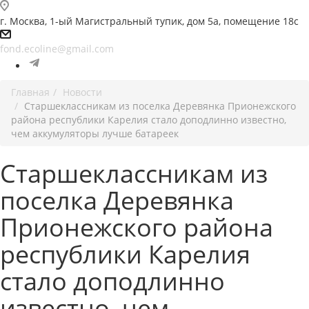
г. Москва, 1-ый Магистральный тупик, дом 5а, помещение 18с
fond.ecoline@gmail.com
Главная
Новости
Старшеклассникам из поселка Деревянка Прионежского
района республики Карелия стало доподлинно известно,
чем аккумуляторы лучше батареек
Старшеклассникам из
поселка Деревянка
Прионежского района
республики Карелия
стало доподлинно
известно, чем