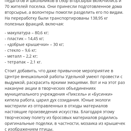
педагогов и школьников в сбор вторсырья включились и
70 жителей поселка. Они принесли подготовленное дома
вторсырье, а волонтеры помогли разделить его по видам.
На переработку были транспортированы 138,95 кг
полезных фракций, включая:
- макулатура – 80,6 кг;
- пластик – 14,45 кг;
- «добрые крышечки» – 30 кг;
- стекло – 9,6 кг;
- металл – 2,2 кг;
- тетрапак – 2,1 кг.
Стоит добавить, что даже привычное мероприятие в
Центре внешкольной работы Удельной умеют провести с
выдумкой, раскрасить яркими эмоциями. Вот и на этот раз
накануне акции в творческих объединениях
муниципального учреждения «Пиксель» и «Бусинки»
кипела работа, царил дух созидания. Юные экологи
мастерили из отправленных в отходы материалов
настоящие произведения искусства. Благодаря этому
творческому полету из бросовых материалов родились
оригинальные поделки, в частности, мозаика из крышечек
с изображением птицы.