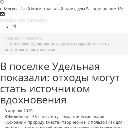
г. Москва, 1-ый Магистральный тупик, дом 5а, помещение 18с
fond.ecoline@gmail.com
Главная
Новости
В поселке Удельная показали: отходы могут стать
источником вдохновения
В поселке Удельная
показали: отходы могут
стать источником
вдохновения
3 апреля 2026
Юбилейная – 35-я по счету – экологическая акция
«Сохраним природу вместе» творчески и с пользой как для
природы, так и жителей прошла в поселке городского типа