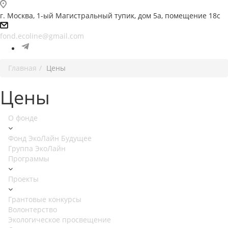
г. Москва, 1-ый Магистральный тупик, дом 5а, помещение 18с
fond.ecoline@gmail.com
Главная
Цены
Цены
О фонде
Фонд ЭкоЛайн Будущее
Группа ЭкоЛайн
Программы
Проекты
Грантовые конкурсы
Волонтерство
Экологическое просвещение