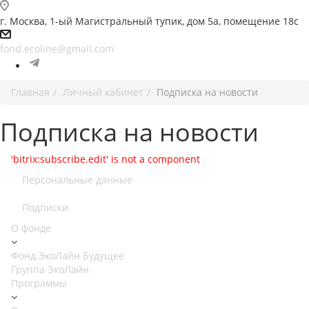
г. Москва, 1-ый Магистральный тупик, дом 5а, помещение 18с
fond.ecoline@gmail.com
Главная
Личный кабинет
Подписка на новости
Подписка на новости
'bitrix:subscribe.edit' is not a component
Персональные данные
Подписки
О фонде
Фонд ЭкоЛайн Будущее
Группа ЭкоЛайн
Программы